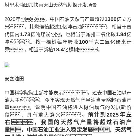
塔里木油田加快南天山天然气勘探开发场景
1300
2020年，中国石油天然气产量超过
亿立方
1
米，其燃烧值超过
亿吨石油，相当于替
1.73
1.84
代国内
亿吨煤炭，也相当于减排二氧化碳
亿
100
吨。按一棵树每年吸收
千克二氧化碳来计
18.4
算，相当于新植
亿棵树。
安塞油田
中国科学院院士邹才能表示，过去中国石油以产
油为主，今年实现天然气产量油当量略超石油产
量，说明中国石油将进入稳油增气的发展新阶
预计到2025年左
段，具有重大意义。
右，我国的天然气产量将超过石油产
量，中国石油工业进入稳定发展、天然气