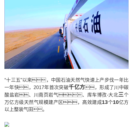
“十三五”以来，中国石油天然气快速上产步伐一年比
千亿方
一年快，2017年首次突破
，形成了川中碳
三
酸盐岩、川南页岩气、库车博孜-大北
个
13
10
万亿方级天然气规模建产区，高效建成
个
亿方
以上整装气田。