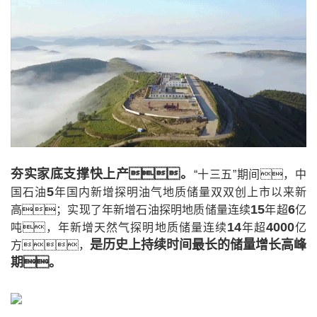
夯实家底支撑快上产。
“十三五”期间，中
5
国石油
年国内新增探明油气地质储量双双创上市以来新
15
6
高；实现了年新增石油探明地质储量连续
年超
亿
14
4000
吨，年新增天然气探明地质储量连续
年超
亿
是历史上持续时间最长的储量增长高峰
方，
期。